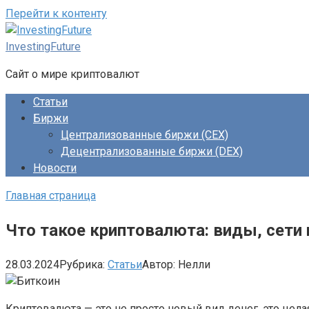
Перейти к контенту
InvestingFuture
Сайт о мире криптовалют
Статьи
Биржи
Централизованные биржи (CEX)
Децентрализованные биржи (DEX)
Новости
Главная страница
Что такое криптовалюта: виды, сети
28.03.2024
Рубрика:
Статьи
Автор:
Нелли
Криптовалюта — это не просто новый вид денег, это цел