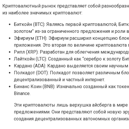
Криптовалютный рынок представляет собой разнообразны
из наиболее значимых криптовалют:
Биткойн (BTC): Являясь первой криптовалютой, Би
золотом” из-за ограниченного предложения и роли в
Эфириум (ETH): Эфириум расширил концепцию блок
приложения. Это вторая по величине криптовалюта 
Рипл (XRP): Разработан для облегчения международ
Лайткойн (LTC): Созданный как “серебро к золоту Б
Кардано (ADA): Кардано выделяется своим научным
Полкадот (DOT): Полкадот позволяет различным бло
децентрализованный и частный интернет.
Бинанс Коин (BNB): Изначально созданный как токе
Binance.
Эти криптовалюты лишь верхушка айсберга в мире 
предложениями. Они представляют собой новую эру
создания децентрализованных автономных организа