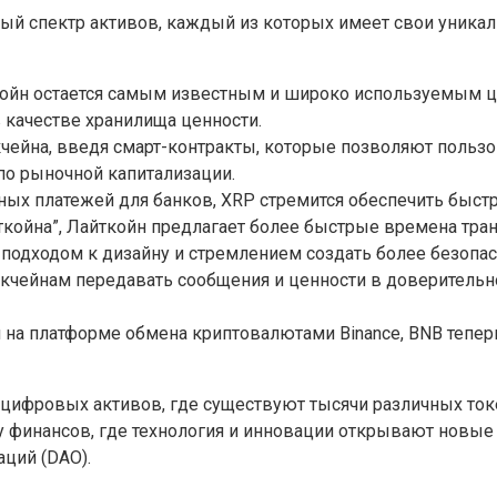
й спектр активов, каждый из которых имеет свои уникал
ткойн остается самым известным и широко используемым
 качестве хранилища ценности.
чейна, введя смарт-контракты, которые позволяют польз
по рыночной капитализации.
ных платежей для банков, XRP стремится обеспечить быстр
иткойна”, Лайткойн предлагает более быстрые времена тр
 подходом к дизайну и стремлением создать более безопа
кчейнам передавать сообщения и ценности в доверительн
н на платформе обмена криптовалютами Binance, BNB тепер
цифровых активов, где существуют тысячи различных токе
 финансов, где технология и инновации открывают новые
ций (DAO).