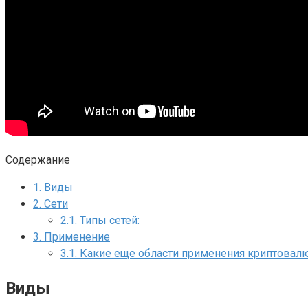
Содержание
1.
Виды
2.
Сети
2.1.
Типы сетей:
3.
Применение
3.1.
Какие еще области применения криптовал
Виды